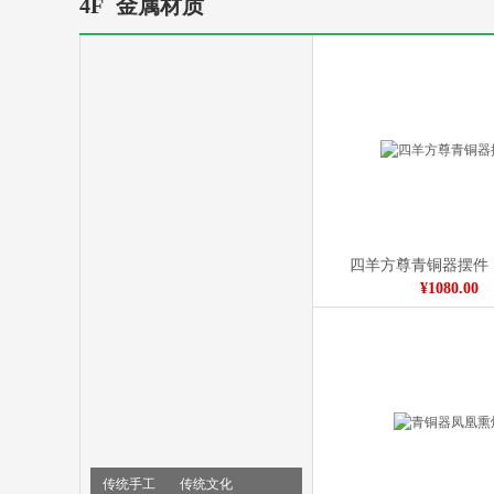
4F
金属材质
纯手工手绘客厅字画
¥98.00
四羊方尊青铜器摆件
¥1080.00
传统手工
传统文化