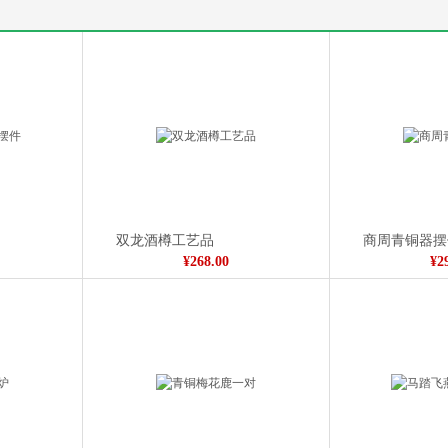
陋室铭字画书法
¥338.00
双龙酒樽工艺品
商周青铜器摆
¥268.00
¥2