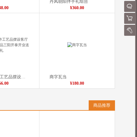
丹凤朝阳伴手礼组合
请
QQ客
38.00
¥360.00
购物
我的
羊开泰羊摆件工艺品摆设客厅办公室家居装饰品三阳开泰开业送礼
商字瓦当
66.00
¥180.00
商品推荐