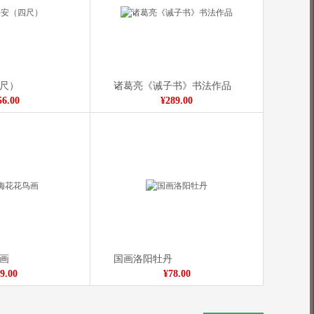
尺）
诸葛亮《诫子书》书法作品
56.00
¥289.00
画
国画洛阳牡丹
9.00
¥78.00