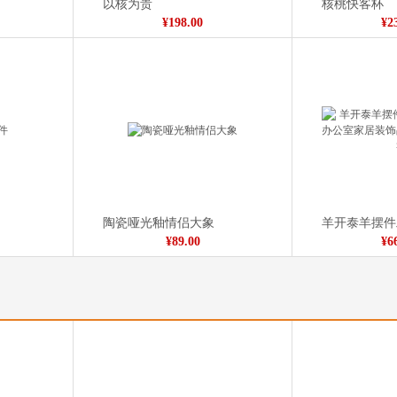
以核为贵
核桃快客杯
¥198.00
¥2
陶瓷哑光釉情侣大象
¥89.00
¥6