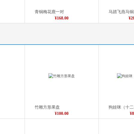
青铜梅花鹿一对
马踏飞燕马铜
¥168.00
¥2
宝瓶挂件
¥15.00
竹雕方形果盘
狗娃咪（十二
¥100.00
¥8