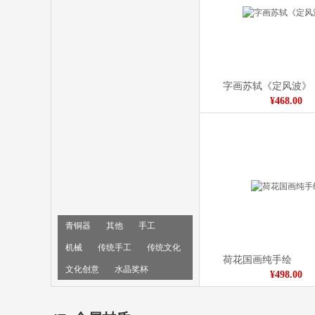
丹凤朝阳卷筒
¥880.00
字画苏轼《定风波》
¥468.00
青铜器
其他
手工
机械
传统手工
传统文化
荷花国画纯手绘
文化创意
水晶奖杯
¥498.00