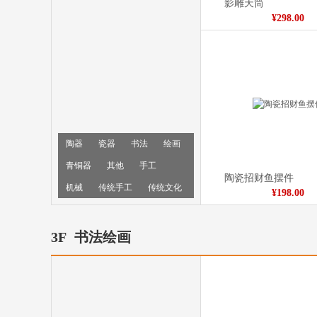
影雕天筒
¥298.00
陶器
瓷器
书法
绘画
青铜器
其他
手工
陶瓷招财鱼摆件
机械
传统手工
传统文化
¥198.00
3F
书法绘画