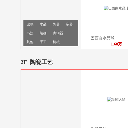
玻璃
水晶
陶器
瓷器
书法
绘画
青铜器
巴西白水晶球
其他
手工
机械
1.68万
传统手工
传统文化
文化创意
其他
水晶奖杯
2F
陶瓷工艺
金钱石
¥3800.00