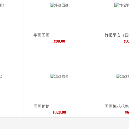
仓颉造字笔筒
¥388.00
字画国画
竹报平安（四
¥98.00
¥3
国画葡萄
国画梅花花鸟
¥328.00
¥6