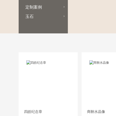
定制案例
玉石
四皓纪念章
商鞅水晶像