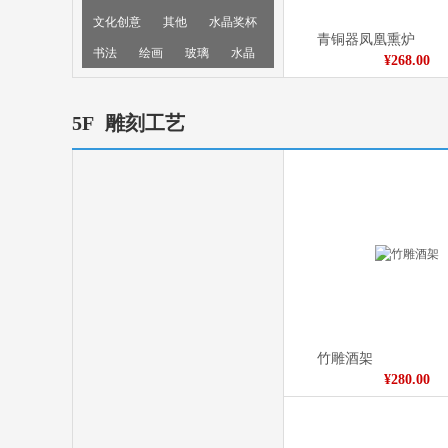
文化创意
其他
水晶奖杯
青铜器凤凰熏炉
书法
绘画
玻璃
水晶
¥268.00
5F
雕刻工艺
吊坠书签
¥28.00
竹雕酒架
¥280.00