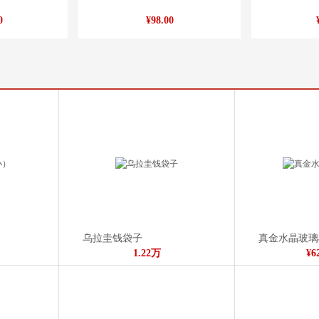
0
¥98.00
乌拉圭钱袋子
真金水晶玻璃
1.22万
¥6